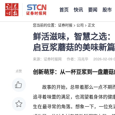
首页
快讯
要闻
股市
您当前的位置：
证券时报
>
公司
>
正文
鲜活滋味，智慧之选：
启豆浆蘑菇的美味新篇
来源：证券时报网
作者：冯兆华
2026-02-09 
创新萌芽：从一杯豆浆到一盘蘑菇
点赞
故事的开始，总带着那么一点不期而
追寻着味蕾的满足，也渴望着身体的健康
生在最寻常的角落。想象一下，一位充满