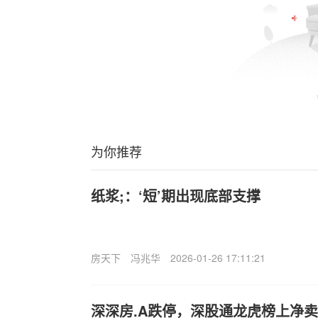
为你推荐
纸浆;：‘短’期出现底部支撑
房天下
冯兆华
2026-01-26 17:11:21
深深房.A跌停，深股通龙虎榜上净卖出1